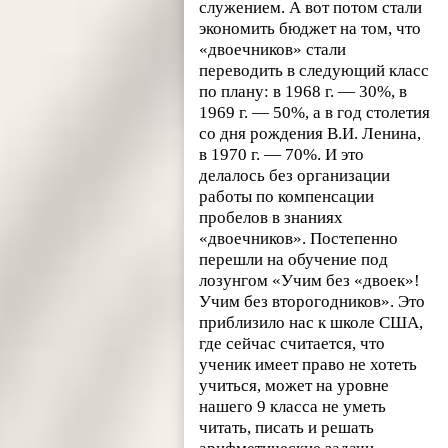
служением. А вот потом стали
экономить бюджет на том, что
«двоечников» стали
переводить в следующий класс
по плану: в 1968 г. — 30%, в
1969 г. — 50%, а в год столетия
со дня рождения В.И. Ленина,
в 1970 г. — 70%. И это
делалось без организации
работы по компенсации
пробелов в знаниях
«двоечников». Постепенно
перешли на обучение под
лозунгом «Учим без «двоек»!
Учим без второгодников». Это
приблизило нас к школе США,
где сейчас считается, что
ученик имеет право не хотеть
учиться, может на уровне
нашего 9 класса не уметь
читать, писать и решать