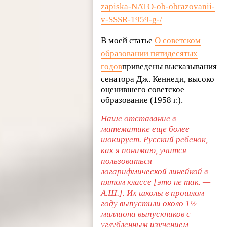
zapiska-NATO-ob-obrazovanii-
v-SSSR-1959-g-/
В моей статье
О советском
образовании пятидесятых
годов
приведены высказывания
сенатора Дж. Кеннеди, высоко
оценившего советское
образование (1958 г.).
Наше отставание в
математике еще более
шокирует. Русский ребенок,
как я понимаю, учится
пользоваться
логарифмической линейкой в
пятом классе [это не так. —
А.Ш.]. Их школы в прошлом
году выпустили около 1½
миллиона выпускников с
углубленным изучением