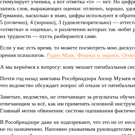
стимулирует ученика, а вот отметка «5» — нет. Но цифры 
запись слов, выражающих оценки: отлично, хорошо, удов
Германии, насколько я знаю, цифры используют в обратно
5 (отлично), 4 (хорошо), 3 (удовлетворительно) — атте
«отметка» и «оценка», о различении которых так любят 
их трудности — пусть разбираются сами.
Если у вас есть время, то можете посмотреть мою диск
зрения психологов.
Радио Маяк. Физики и лирики. Отмет
А мы вернёмся к вопросу: кому мешает пятибалльная си
Почти год назад замглавы Рособрнадзора Анзор Музаев н
что ведомство обсуждает вопрос об отказе от пятибалль
Заметьте, ведомство, не отвечающее за результаты обуче
отвечающим за всё, как им применять основной инструм
Главный мотив обвинения: система оценивания фактичес
В Рособрнадзоре даже не подозревают, что это не от нес
не по назначению. Напомню уважаемым руководителям 