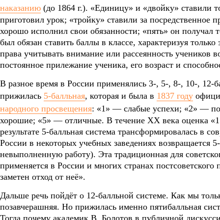
наказанию
(до 1864 г.). «Единицу» и «двойку» ставили т
приготовил урок; «тройку» ставили за посредственное 
хорошо исполнил свои обязанности; «пять» он получал т
был обязан ставить баллы в классе, характеризуя только 
права учитывать внимание или рассеянность учеников во
постоянное прилежание ученика, его возраст и способно
В разное время в России применялись 3-, 5-, 8-, 10-, 12
прижилась
5-балльная
, которая и была в
1837 году
офици
народного просвещения
: «1» — слабые успехи; «2» — п
хорошие; «5» — отличные. В течение XX века оценка «1
результате 5-балльная система трансформировалась в со
России в некоторых учебных заведениях возвращается 5-
невыполненную работу). Эта традиционная для советско
применяется в России и многих странах постсоветского п
заметен отход от неё».
Дальше речь пойдёт о 12-балльной системе. Как мы толь
позавчерашняя. Но прижилась именно пятибалльная сист
Тогда почему академик В. Болотов в публичной дискусс