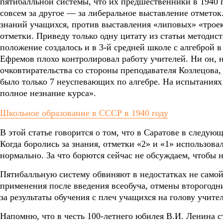
пятибалльной системы, что их предшественники в 1940 
совсем за другое — за либеральное выставление отметок
знаний учащихся, против выставления «липовых» «троек»
отметки. Приведу только одну цитату из статьи методи
положение создалось и в 3-й средней школе с алгеброй 
Ефремов плохо контролировал работу учителей. Ни он, н
очковтирательства со стороны преподавателя Козлецова, 
было только 7 неуспевающих по алгебре. На испытаниях
полное незнание курса».
Школьное образование в СССР в 1940 году
В этой статье говорится о том, что в Саратове в следую
Когда боролись за знания, отметки «2» и «1» использова
нормально. За что борются сейчас не обсуждаем, чтобы н
Пятибалльную систему обвиняют в недостатках не самой
применения после введения всеобуча, отмены второгодн
за результаты обучения с плеч учащихся на голову учител
Напомню, что в честь 100-летнего юбилея В.И. Ленина