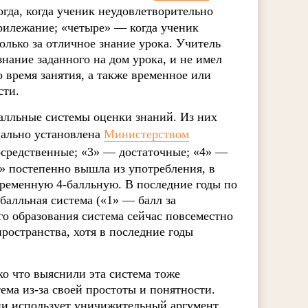
огда, когда ученик неудовлетворительно
прилежание; «четыре» — когда ученик
олько за отличное знание урока. Учитель
знание заданного на дом урока, и не имел
 время занятия, а также временное или
сти.
-балльные системы оценки знаний. Из них
ально установлена
Министерством
осредственные; «3» — достаточные; «4» —
» постепенно вышла из употребления, в
временную 4-балльную. В последние годы по
балльная система («1» — балл за
го образования система сейчас повсеместно
ространства, хотя в последние годы
ко что выяснили эта система тоже
ема из-за своей простоты и понятности.
ии использует уничижительный аргумент