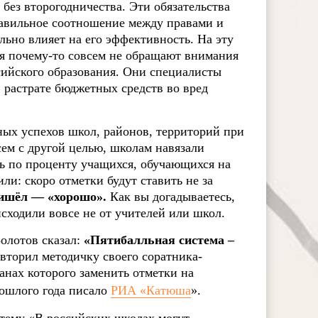
 без второгодничества. Эти обязательства
равильное соотношение между правами и
льно влияет на его эффективность. На эту
ия почему-то совсем не обращают внимания
сийского образования. Они специалисты
 растрате бюджетных средств во вред
ных успехов школ, районов, территорий при
ем с другой целью, школам навязали
ть по проценту учащихся, обучающихся на
ли: скоро отметки будут ставить не за
ришёл — «хорошо».
Как вы догадываетесь,
ходили вовсе не от учителей или школ.
олотов сказал:
«Пятибалльная система –
вторил методичку своего соратника-
анах которого заменить отметки на
рошлого года писало
РИА «Катюша
».