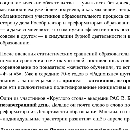
социалистические обязательства — учить всех без двоек,
мы выполняем уже более полувека, а как мы знаем, неп
обязанностями участников образователь­ного процесса си
сторону дела Рособрнадзор и «реформаторы» образован
— я даже сомневаюсь, что им нужна эффективность рос
совсем в другом — в симуляции бурной деятельности и в
образованию.
После введения статистических сравнений образователь
помощи сравнения отметок учителей, поставленных совс
соревнование по показателю «качество обучения», то ес
«4» и «5». Уже в середине 70-х годов в «Радионяне» шути
знания, а за посещаемость:
пришёл — «отлично», не п
все эти исключительно политизированные инициативы ис
Один из участников «Круглого стола» академик РАО В. Б
позавчерашний день.
Дальше он почти слово в слово по
реформатора из Департамента образования Москвы, о пл
«индивидуальные траектории развития» ещё в апреле п