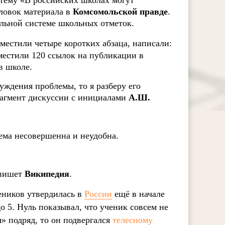
тему «В российских школах могут
ловок материала в
Комсомольской правде
.
лльной системе школьных отметок.
местили четыре коротких абзаца, написали:
естили 120 ссылок на публикации в
в школе.
уждения проблемы, то я разберу его
рагмент дискуссии с инициалами
А.Ш.
тема несовершенна и неудобна.
 пишет
Википедия
.
еников утвердилась в
России
ещё в начале
о 5. Нуль показывал, что ученик совсем не
я» подряд, то он подвергался
телесному