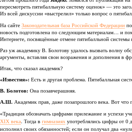
Летом прошлого года
Яндекс
ломился от публикаций на 
пересмотреть пятибалльную систему оценок» — это заго
Из всей дискуссии «выстрелил» только вопрос о пятиба
На сайте
Законодательная база Российской Федерации
по
новость подготовлена по следующим материалам… и пом
Интернете, посвящённые отмене пятибалльной системы 
Раз уж академику В. Болотову удалось вызвать волну обс
аргументы, вставляя свои возражения и дополнения в ф
Итак, что сказал академик?
«Известия»:
Есть и другая проблема. Пятибалльная сис
В. Болотов:
Она позавчерашняя.
А.Ш.
Академик прав, даже позапрошлого века. Вот что
«Традиция обозначать цифрами прилежание и успехи уч
XIX века
. Тогда в
гимназиях
употреблялись цифры от 0 д
исполнил своих обязанностей; если он получал два «нул