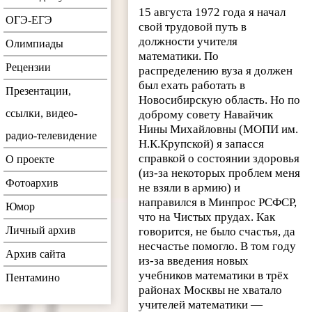
15 августа 1972 года я начал
ОГЭ-ЕГЭ
свой трудовой путь в
должности учителя
Олимпиады
математики. По
Рецензии
распределению вуза я должен
был ехать работать в
Презентации,
Новосибирскую область. Но по
ссылки, видео-
доброму совету Навайчик
Нины Михайловны (МОПИ им.
радио-телевидение
Н.К.Крупской) я запасся
справкой о состоянии здоровья
О проекте
(из-за некоторых проблем меня
Фотоархив
не взяли в армию) и
направился в Минпрос РСФСР,
Юмор
что на Чистых прудах. Как
Личный архив
говорится, не было счастья, да
несчастье помогло. В том году
Архив сайта
из-за введения новых
учебников математики в трёх
Пентамино
районах Москвы не хватало
учителей математики —