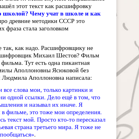
ашёл этот текст как расшифровку
о школой? Чему учат в школе и как
про древние методики СССР это
х фраза стала заголовком
 так, как надо. Расшифровщику не
расшифровщик Михаил Шестов? Фильм
 фильма. Тут есть одна пикантная
дмилы Аполлоновны Ясюковой без
сы Людмила Аполлоновна написала:
 все слова мои, только картинки и
и одной ссылки. Дело ещё в том, что
шления и называл их иначе. Я
 в фильме, это тоже мои определения.
сь текст мой. Просто кто-то пересказал
ьевая страна третьего мира. Я тоже не
м пообщаться»
.