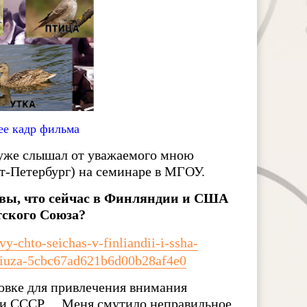
ее кадр фильма
й уже слышал от уважаемого мною
-Петербург) на семинаре в МГОУ.
 вы, что сейчас в Финляндии и США
тского Союза?
vy-chto-seichas-v-finliandii-i-ssha-
soiuza-5cbc67ad621b6d00b28af4e0
ловке для привлечения внимания
ки СССР… Меня смутило неправильное