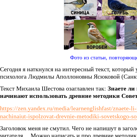
Фото из статьи, повторяющ
Сегодня я наткнулся на интересный текст, которы
психолога Людмилы Аполлоновны Ясюковой (Санкт
Текст Михаила Шестова озаглавлен так:
Знаете ли
начинают использовать древние методики Сове
https://zen.yandex.ru/media/learnenglishfast/znaete-li-
nachinaiut-ispolzovat-drevnie-metodiki-sovetskogo-
Заголовок меня не смутил. Чего не напишут в заго
читателя… Можно написать и про древние методи