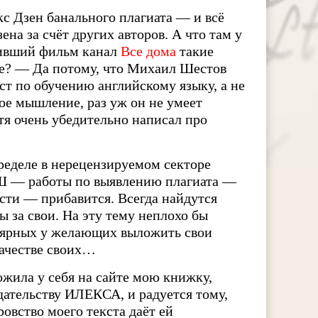
с Дзен банального плагиата — и всё
на за счёт других авторов. А что там у
ивший фильм канал
Все дома
такие
те? — Да потому, что Михаил Шестов
ст по обучению английскому языку, а не
ное мышление, раз уж он не умеет
тя очень убедительно написал про
ределе в нерецензируемом секторе
Ш — работы по выявлению плагиата —
сти — прибавится. Всегда найдутся
 за свои. На эту тему неплохо бы
лярных у желающих выложить свои
качестве своих…
жила у себя на сайте мою книжку,
дательству ИЛЕКСА, и радуется тому,
ровство моего текста даёт ей