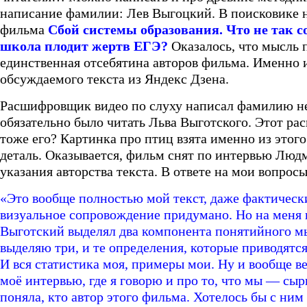
написание фамилии: Лев Выгоцкий. В поисковике н
фильма
Сбой системы образования. Что не так с
школа плодит жертв ЕГЭ?
Оказалось, что мысль 
единственная отсебятина авторов фильма. Именно и
обсуждаемого текста из Яндекс Дзена.
Расшифровщик видео по слуху написал фамилию не
обязательно было читать Льва Выготского. Этот 
тоже его? Картинка про птиц взята именно из этого
деталь. Оказывается, фильм снят по интервью Лю
указания авторства текста. В ответе на мои вопро
«Это вообще полностью мой текст, даже фактически
визуальное сопровождение придумано. Но на меня н
Выготский выделял два компонента понятийного мы
выделяю три, и те определения, которые приводятся
И вся статистика моя, примеры мои. Ну и вообще ве
моё интервью, где я говорю и про то, что мы — сыр
поняла, кто автор этого фильма. Хотелось бы с ни