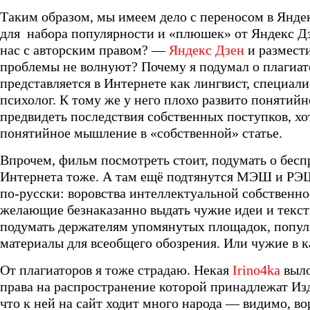
Таким образом, мы имеем дело с переносом в Яндек
для набора популярности и «плюшек» от Яндекс Дзе
нас с авторским правом? —
Яндекс Дзен
и размест
проблемы не волнуют? Почему я подумал о плагиа
представляется в Интернете как лингвист, специали
психолог. К тому же у него плохо развито понятий
предвидеть последствия собственных поступков, хо
понятийное мышление в «собственной» статье.
Впрочем, фильм посмотреть стоит, подумать о бесп
Интернета тоже. А там ещё подтянутся МЭШ и РЭ
по-русски: воровства интеллектуальной собственно
желающие безнаказанно выдать чужие идеи и тексты
подумать держателям упомянутых площадок, попу
материалы для всеобщего обозрения. Или чужие в 
От плагиаторов я тоже страдаю. Некая
Irino4ka
выло
права на распространение которой принадлежат Из
что к ней на сайт ходит много народа — видимо, во