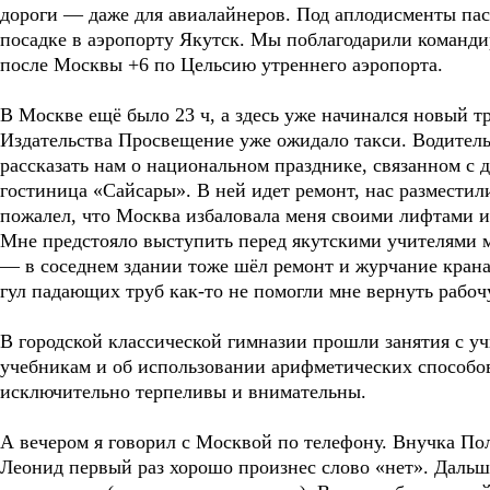
дороги — даже для авиалайнеров. Под аплодисменты па
посадке в аэропорту Якутск. Мы поблагодарили команд
после Москвы +6 по Цельсию утреннего аэропорта.
В Москве ещё было 23 ч, а здесь уже начинался новый т
Издательства Просвещение уже ожидало такси. Водитель
рассказать нам о национальном празднике, связанном с 
гостиница «Сайсары». В ней идет ремонт, нас разместили
пожалел, что Москва избаловала меня своими лифтами и
Мне предстояло выступить перед якутскими учителями м
— в соседнем здании тоже шёл ремонт и журчание крана
гул падающих труб как-то не помогли мне вернуть рабо
В городской классической гимназии прошли занятия с уч
учебникам и об использовании арифметических способо
исключительно терпеливы и внимательны.
А вечером я говорил с Москвой по телефону. Внучка По
Леонид первый раз хорошо произнес слово «нет». Дальше