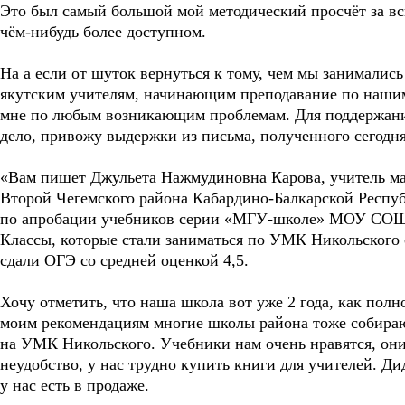
Это был самый большой мой методический просчёт за вс
чём-нибудь более доступном.
На а если от шуток вернуться к тому, чем мы занимались
якутским учителям, начинающим преподавание по нашим
мне по любым возникающим проблемам. Для поддержания 
дело, привожу выдержки из письма, полученного сегодня
«Вам пишет Джульета Нажмудиновна Карова, учитель 
Второй Чегемского района Кабардино-Балкарской Респ
по апробации учебников серии «МГУ-школе» МОУ СОШ 
Классы, которые стали заниматься по УМК Никольского с 
сдали ОГЭ со средней оценкой 4,5.
Хочу отметить, что наша школа вот уже 2 года, как по
моим рекомендациям многие школы района тоже собираю
на УМК Никольского. Учебники нам очень нравятся, они
неудобство, у нас трудно купить книги для учителей. Д
у нас есть в продаже.