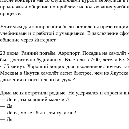
После концерта мы со слушателями курсов вернулись в 
продолжили общение по проблеме использования учебни
процессе.
Учителям для копирования были оставлены презентации 
учебниками и с работой с учащимися. В заключение сфо
общение через Интернет.
23 июня. Ранний подъём. Аэропорт. Посадка на самолёт
был достаточно будничным. Взлетели в 7:00, летели 6 ч
ч 35 минут. Хороший вопрос для школьников: почему та
Москвы в Якутск самолёт летит быстрее, чем из Якутск
движения относительно воздуха?
Дома меня встретили родные. Не удержался и спросил вн
— Лёня, ты хороший мальчик?
— Дя.
— Лёня, может быть, ты хулиган?
— Дя.