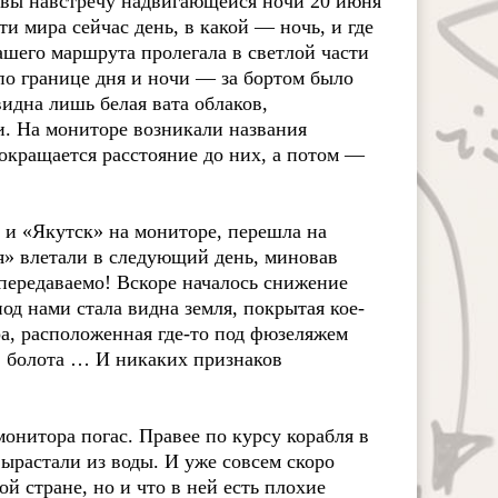
квы навстречу надвигающейся ночи 20 июня
ти мира сейчас день, в какой — ночь, и где
ашего маршрута пролегала в светлой части
по границе дня и ночи — за бортом было
видна лишь белая вата облаков,
и. На мониторе возникали названия
окращается расстояние до них, а потом —
 и «Якутск» на мониторе, перешла на
я» влетали в следующий день, миновав
передаваемо! Вскоре началось снижение
д нами стала видна земля, покрытая кое-
а, расположенная где-то под фюзеляжем
а, болота … И никаких признаков
монитора погас. Правее по курсу корабля в
вырастали из воды. И уже совсем скоро
й стране, но и что в ней есть плохие