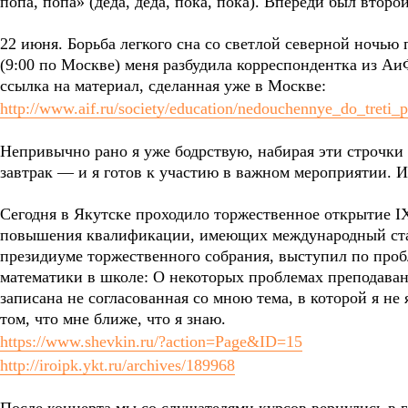
попа, попа» (деда, деда, пока, пока). Впереди был втор
22 июня. Борьба легкого сна со светлой северной ночью 
(9:00 по Москве) меня разбудила корреспондентка из АиФ
ссылка на материал, сделанная уже в Москве:
http://www.aif.ru/society/education/nedouchennye_do_treti
Непривычно рано я уже бодрствую, набирая эти строчки
завтрак — и я готов к участию в важном мероприятии. И
Сегодня в Якутске проходило торжественное открытие I
повышения квалификации, имеющих международный стат
президиуме торжественного собрания, выступил по про
математики в школе: О некоторых проблемах преподаван
записана не согласованная со мною тема, в которой я не
том, что мне ближе, что я знаю.
https://www.shevkin.ru/?action=Page&ID=15
http://iroipk.ykt.ru/archives/189968