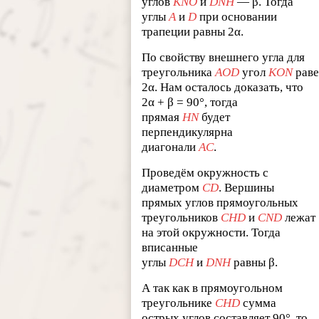
углов
KNO
и
DNH
— β. Тогда
углы
A
и
D
при основании
трапеции равны 2α.
По свойству внешнего угла для
треугольника
AOD
угол
KON
рав
2α. Нам осталось доказать, что
2α + β = 90°, тогда
прямая
HN
будет
перпендикулярна
диагонали
AC
.
Проведём окружность с
диаметром
CD
. Вершины
прямых углов прямоугольных
треугольников
CHD
и
CND
лежат
на этой окружности. Тогда
вписанные
углы
DCH
и
DNH
равны β.
А так как в прямоугольном
треугольнике
CHD
сумма
острых углов составляет 90°, то