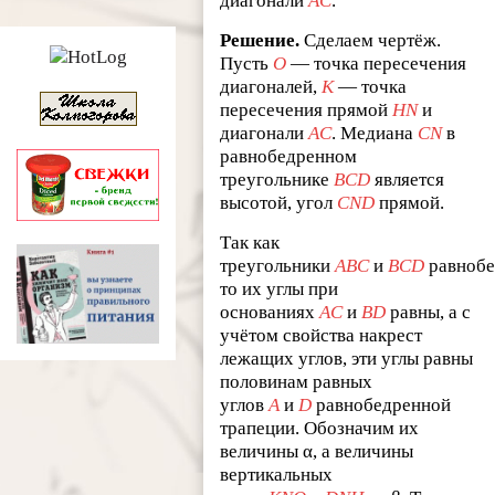
диагонали
AC
.
Решение.
Сделаем чертёж.
Пусть
O
— точка пересечения
диагоналей,
K
— точка
пересечения прямой
HN
и
диагонали
AC
. Медиана
CN
в
равнобедренном
треугольнике
BCD
является
высотой, угол
CND
прямой.
Так как
треугольники
ABC
и
BCD
равнобе
то их углы при
основаниях
AC
и
BD
равны, а с
учётом свойства накрест
лежащих углов, эти углы равны
половинам равных
углов
A
и
D
равнобедренной
трапеции. Обозначим их
величины α, а величины
вертикальных