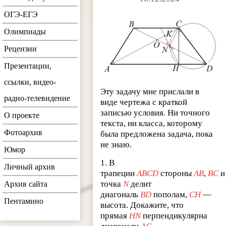
ОГЭ-ЕГЭ
Олимпиады
Рецензии
Презентации,
ссылки, видео-
Эту задачу мне прислали в
радио-телевидение
виде чертежа с краткой
записью условия. Ни точного
О проекте
текста, ни класса, которому
Фотоархив
была предложена задача, пока
не знаю.
Юмор
1. В
Личный архив
трапеции
ABCD
стороны
AB
,
BC
точка
N
делит
Архив сайта
диагональ
BD
пополам,
CH
—
Пентамино
высота. Докажите, что
прямая
HN
перпендикулярна