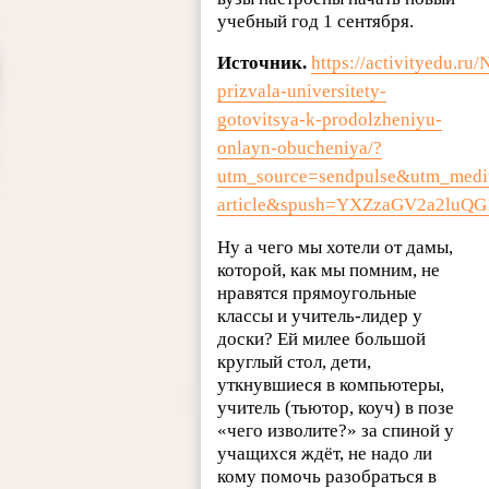
учебный год 1 сентября.
Источник.
https://activityedu.ru
prizvala-universitety-
gotovitsya-k-prodolzheniyu-
onlayn-obucheniya/?
utm_source=sendpulse&utm_med
article&spush=YXZzaGV2a2luQ
Ну а чего мы хотели от дамы,
которой, как мы помним, не
нравятся прямоугольные
классы и учитель-лидер у
доски? Ей милее большой
круглый стол, дети,
уткнувшиеся в компьютеры,
учитель (тьютор, коуч) в позе
«чего изволите?» за спиной у
учащихся ждёт, не надо ли
кому помочь разобраться в