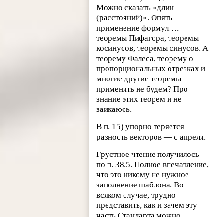
Можно сказать «длин
(расстояний)». Опять
применение формул…,
теоремы Пифагора, теоремы
косинусов, теоремы синусов. А
теорему Фалеса, теорему о
пропорциональных отрезках и
многие другие теоремы
применять не будем? Про
знание этих теорем и не
заикаюсь.
В п. 15) упорно теряется
разность векторов — с апреля.
Грустное чтение получилось
по п. 38.5. Полное впечатление,
что это никому не нужное
заполнение шаблона. Во
всяком случае, трудно
представить, как и зачем эту
часть Стандарта можно