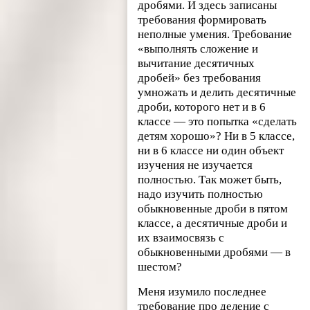
дробями. И здесь записаны
требования формировать
неполные умения. Требование
«выполнять сложение и
вычитание десятичных
дробей» без требования
умножать и делить десятичные
дроби, которого нет и в 6
классе — это попытка «сделать
детям хорошо»? Ни в 5 классе,
ни в 6 классе ни один объект
изучения не изучается
полностью. Так может быть,
надо изучить полностью
обыкновенные дроби в пятом
классе, а десятичные дроби и
их взаимосвязь с
обыкновенными дробями — в
шестом?
Меня изумило последнее
требование про деление с