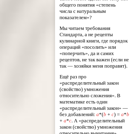
общего понятия «степень
числа с натуральным
показателем»?
Мы читаем требования
Стандарта, а не рецепты
кулинарной книги, где порядок
операций «посолить» или
«поперчить», да и самих
рецептов, не так важен (если не
так — хозяйки меня поправят).
Ещё раз про
«распределительный закон
(свойство) умножения
относительно сложения». В
математике есть один
«распределительный закон» —
без добавлений:
a
*(
b
+
c
) =
a
*
b
+
a
*
c
. А «распределительный
закон (свойство) умножения
относительно вычитания»,