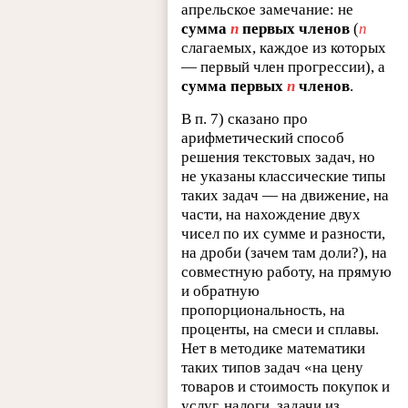
апрельское замечание: не
сумма
n
первых членов
(
n
слагаемых, каждое из которых
— первый член прогрессии), а
сумма первых
n
членов
.
В п. 7) сказано про
арифметический способ
решения текстовых задач, но
не указаны классические типы
таких задач — на движение, на
части, на нахождение двух
чисел по их сумме и разности,
на дроби (зачем там доли?), на
совместную работу, на прямую
и обратную
пропорциональность, на
проценты, на смеси и сплавы.
Нет в методике математики
таких типов задач «на цену
товаров и стоимость покупок и
услуг, налоги, задачи из