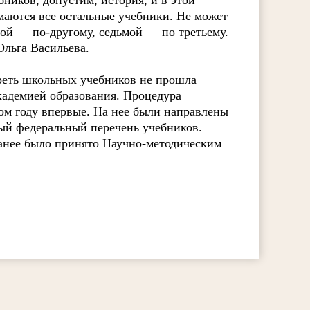
ников, допустим, история, и в этой
маются все остальные учебники. Не может
той — по-другому, седьмой — по третьему.
Ольга Васильева.
 треть школьных учебников не прошла
кадемией образования. Процедура
ом году впервые. На нее были направлены
ый федеральный перечень учебников.
анее было принято Научно-методическим