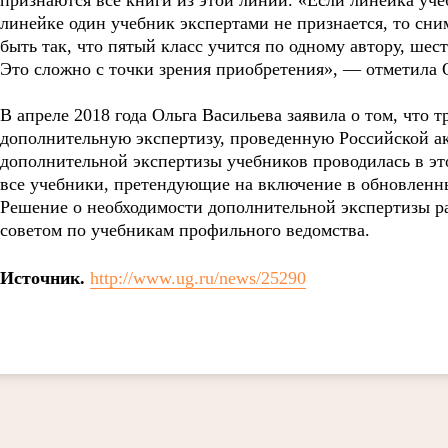
признаются все книги из этой линии. «Если линейка учеб
линейке один учебник экспертами не признается, то сни
быть так, что пятый класс учится по одному автору, шес
Это сложно с точки зрения приобретения», — отметила 
В апреле 2018 года Ольга Васильева заявила о том, что
дополнительную экспертизу, проведенную Российской а
дополнительной экспертизы учебников проводилась в эт
все учебники, претендующие на включение в обновленн
Решение о необходимости дополнительной экспертизы р
советом по учебникам профильного ведомства.
Источник.
http://www.ug.ru/news/25290