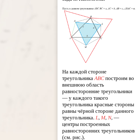
На каждой стороне
треугольника
ABC
построим во
внешнюю область
равносторонние треугольники
— у каждого такого
треугольника красные стороны
равны чёрной стороне данного
треугольника.
L
,
M
,
N
, —
центры построенных
равносторонних треугольников
(см. рис.).