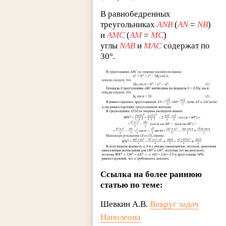
В равнобедренных
треугольниках
ANB
(
AN
=
NB
)
и
AMC
(
AM
=
MC
)
углы
NAB
и
MAC
содержат по
30°.
Ссылка на более раннюю
статью по теме:
Шевкин А.В.
Вокруг задач
Наполеона