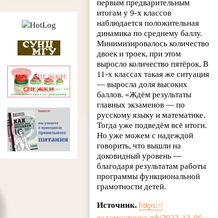
первым предварительным
итогам у 9-х классов
наблюдается положительная
динамика по среднему баллу.
Минимизировалось количество
двоек и троек, при этом
выросло количество пятёрок. В
11-х классах такая же ситуация
— выросла доля высоких
баллов. «Ждём результаты
главных экзаменов — по
русскому языку и математике.
Тогда уже подведём всё итоги.
Но уже можем с надеждой
говорить, что вышли на
доковидный уровень —
благодаря результатам работы
программы функциональной
грамотности детей.
Источник.
https://
ведомостинсо.рф/2023-13-06-