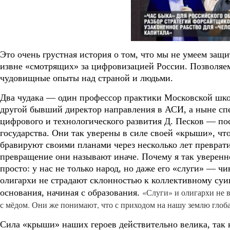
Это очень грустная история о том, что мы не умеем защ
извне «смотрящих» за цифровизацией России. Позволяем
чудовищные опыты над страной и людьми.
Два чудака — один профессор практики Московской ш
другой бывший директор направления в АСИ, а ныне сп
цифрового и технологического развития Д. Песков — по
государства. Они так уверены в силе своей «крыши», что 
бравируют своими планами через несколько лет превратит
превращение они называют иначе. Почему я так уверен
просто: у нас не только народ, но даже его «слуги» — ч
олигархи не страдают склонностью к коллективному суиц
«Слуги» и олигархи не 
основания, начиная с образования.
с мёдом. Они же понимают, что с приходом на нашу землю глоб
Сила «крыши» наших героев действительно велика, так 