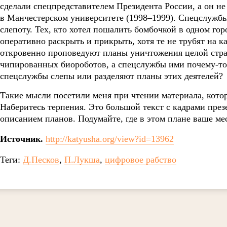
сделали спецпредставителем Президента России, а он не
в Манчестерском университете (1998–1999). Спецслужб
слепоту. Тех, кто хотел пошалить бомбочкой в одном гор
оперативно раскрыть и прикрыть, хотя те не трубят на к
откровенно проповедуют планы уничтожения целой стр
чипированных биороботов, а спецслужбы ими почему-то 
спецслужбы слепы или разделяют планы этих деятелей?
Такие мысли посетили меня при чтении материала, кото
Наберитесь терпения. Это большой текст с кадрами пре
описанием планов. Подумайте, где в этом плане ваше мес
Источник.
http://katyusha.org/view?id=13962
Теги:
Д.Песков
,
П.Лукша
,
цифровое рабство