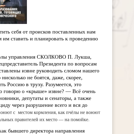
итить себя от происков поставленных нам
 им ставить и планировать к проведению
колы управления СКОЛКОВО П. Лукша,
ецпредставитель Президента по вопросам
ставлены извне руководить сломом нашего
нисколько не боятся, даже, скорее,
ь Россию в труху. Разумеется, это
но говорю о «крыше» извне? — Всё очень
иновники, депутаты и сенаторы, а также
иду через разрушение всего и вся до
воюют с местом кормления, как пчёлы не воюют
альных правителей их место — на помойке.
как бывшего директора направления