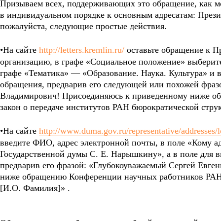
Призываем всех, поддерживающих это обращение, как мо
в индивидуальном порядке к основным адресатам: Прези
пожалуйста, следующие простые действия.
•На сайте
http://letters.kremlin.ru/
оставьте обращение к П
организацию, в графе «Социальное положение» выберите
графе «Тематика» — «Образование. Наука. Культура» и в 
обращения, предварив его следующей или похожей фра
Владимирович! Присоединяюсь к приведенному ниже об
закон о передаче институтов РАН бюрократической струк
•На сайте
http://www.duma.gov.ru/representative/addresses/l
введите ФИО, адрес электронной почты, в поле «Кому а
Государственной думы С. Е. Нарышкину», а в поле для в
предварив его фразой: «Глубокоуважаемый Сергей Евге
ниже обращению Конференции научных работников РАН. 
[И.О. Фамилия]» .