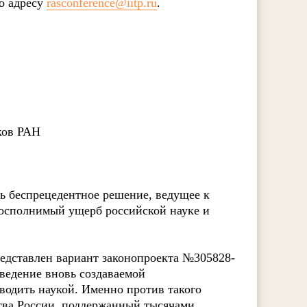
о адресу
rasconference@iitp.ru
.
ков РАН
ть беспрецедентное решение, ведущее к
осполнимый ущерб российской науке и
едставлен вариант законопроекта №305828-
 ведение вновь создаваемой
водить наукой. Именно против такого
тва России, поддержанный тысячами