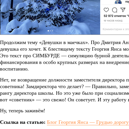
Продолжим тему «Девушки в маечках». Про Дмитрия Анат
девушка его хочет. К блестящему тексту Георгия Янса м
Это текст про СИМБУРДЕ — симуляцию бурной деятельн
финансирования в особо крупных размерах на внедрение
воспитанию.
Нет, не возвращение должности заместителя директора п
советника! Замдиректора что делает? — Правильно, замещ
рангу директора школы. Но это уже было при социализме
вот «советник» — это свежо! Он советует. И эту работ
Ну, теперь заживём!
Ссылка на статью:
Блог Георгия Янса — Грудью дорогу