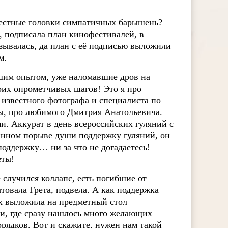
елестные головки симпатичных барышень?
, подписала план кинофестивалей, в
зывалась, да план с её подписью выложили
м.
ьшим опытом, уже наломавшие дров на
воих опрометчивых шагов! Это я про
известного фотографа и специалиста по
ы, про любимого Дмитрия Анатольевича.
. Аккурат в день всероссийских гуляний с
инном порыве души поддержку гуляний, он
 поддержку… ни за что не догадаетесь!
еты!
е случился коллапс, есть погибшие от
товала Грета, подвела. А как поддержка
х выложила на предметный стол
и, где сразу нашлось много желающих
орядков. Вот и скажите, нужен нам такой