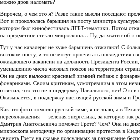
можно дров наломать?
Впрочем, о чем это я? Разве такие мысли посещают пр
Вот и прокололась барышня на посту министра культуры
котором был кинофестиваль ЛГБТ-тематики. Потом отка
на предметное стекло микроскопа… Ну, да хватит об это
Тут у нас кавалеры не хуже барышень отжигают! С бол
высоком посту, и то не могут просчитать последствия с
ожидающего вакансии на должность Президента России, 
уменьшению числа часовых поясов на территории стран
Он на днях выложил красивый зимний пейзаж с фонарями
фонариками. Своим критикам, усмотревшим в этом нев
ответил, что это не в поддержку Навального, нет! Это в
Оказывается, в поддержку настоящей русской зимы и Гр
Как это фото помогло русской зиме, я не знаю, а в Техас
переохлаждения — зелёная энергетика, за которую так ра
Дмитрия Анатольевича поможет Грете? Чем? Она на дня
микроскопа методичку по организации протестов в Инди
увидеть Грету на скамье подсудимых за разжигание бесп