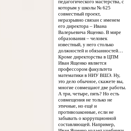
педагогического мастерства, с
которым у школы № 625
совместный проект,
неразрывно связан с именем
его директора – Ивана
Валерьевича Ященко. В мире
образования – человек
известный, у него столько
должностей и обязанностей…
Кроме директорства в ЦПМ
Иван Ященко является
профессором факультета
математики в НИУ ВШЭ. Ну,
это дело обычное, скажете вы,
многие совмещают две работы.
А три, четыре, пять? Но есть
совмещения не только не
этичные, но ещё и
противозаконные, если не
забывать о коррупционной
составляющей. Например,
Иван Ященко издает учебники