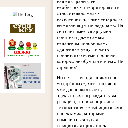
нашей страны с её
необъятными территориями и
относительно малым
населением для элементарного
выживания учить надо всех. На
сей счёт имеется аргумент,
понятный даже самым
недалёким чиновникам:
одарённые уедут, и жить
придётся со всеми прочими,
которых не обучили ничему. Не
страшно?
Но нет — твердят только про
«одарённых», хотя это слово
уже давно вызывает у
адекватных сограждан ту же
реакцию, что и «прорывные
технологии» с «амбициозными
проектами», которыми
помечена вся тупая
официозная пропаганда.