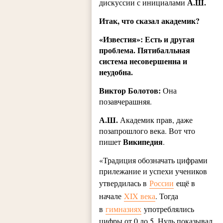
А.Ш.
дискуссии с инициалами
Итак, что сказал академик?
«Известия»: Есть и другая
проблема. Пятибалльная
система несовершенна и
неудобна.
Виктор Болотов:
Она
позавчерашняя.
А.Ш.
Академик прав, даже
позапрошлого века. Вот что
Википедия
пишет
.
«Традиция обозначать цифрами
прилежание и успехи учеников
утвердилась в
России
ещё в
начале
XIX века
. Тогда
в
гимназиях
употреблялись
цифры от 0 до 5. Нуль показывал,