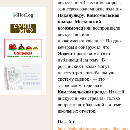
дискуссии «Известий» вопросы
заинтересовали многие издания.
Накануне.ру
Комсомольская
,
правда
Московский
,
комсомолец
или воспроизвели
дискуссию, или
прокомментировали её. Поздно
вечером я обнаружил, что
Яндекс
просто ломится от
публикаций на тему «В
российских школах могут
пересмотреть пятибалльную
систему оценок» — это
заголовок материала в
Комсомольской правде
. Из всей
дискуссии «выстрелил» только
вопрос о пятибалльной системе
школьных отметок.
На сайте
https://zakonbase.ru/news/pyatiballnuy