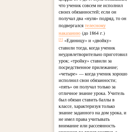
что ученик совсем не исполнил
своих обязанностей; если он
получал два «нуля» подряд, то он
подвергался
телесному
наказанию
(до 1864 г.)
[1]
«Единицу» и «двойку»
ставили тогда, когда ученик
неудовлетворительно приготовил
урок; «тройку» ставили за
посредственное прилежание;
«четыре» — когда ученик хорошо
исполнил свои обязанности;
«пять» он получал только за
отличное знание урока. Учитель
был обязан ставить баллы в
классе, характеризуя только
знание заданного на дом урока, и
не имел права учитывать
внимание или рассеянность
учеников во время занятия, а