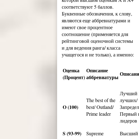
соответствуют 5 баллов.
Буквенные обозначения, к слову,
являются еще аббревиатурами и
имеют свое процентное
соотношение (применяется для
рейтинговой оценочной системы
и для ведения ранга/ класса
учащегося и не только), а именно:
Оценка
Описание
Описани
(Процент)
аббревиатуры
Лучший 
The best of the
лучших/
O (100)
best/ Outland/
Запредел
Prime leader
Первый 
лидеров
S (93-99)
Supreme
Высший