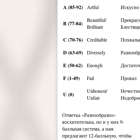
A (85-92)
Artful
Искусно
Beautiful/
Прекрас
B (77-84)
Brilliant
Блестящ
C (70-76)
Creditable
Похваль
D (63-69)
Diversely
Разнооб
E (50-62)
Enough
Достато
F (1-49)
Fail
Провал
Unhonest/
Нечестн
U (0)
Unfair
Недобро
Отметка «Разнообразно»
восхитительна, но и у них 9-
балльная система, а нам
предлагают 12-балльную, чтобы