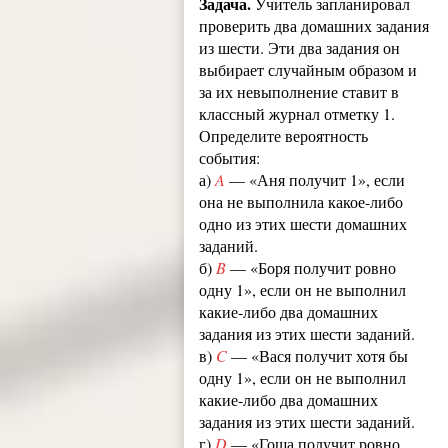
Задача.
Учитель запланировал
проверить два домашних задания
из шести. Эти два задания он
выбирает случайным образом и
за их невыполнение ставит в
классный журнал отметку 1.
Определите вероятность
события:
а)
A
— «Аня получит 1», если
она не выполнила какое-либо
одно из этих шести домашних
заданий.
б)
B
— «Боря получит ровно
одну 1», если он не выполнил
какие-либо два домашних
задания из этих шести заданий.
в)
C
— «Вася получит хотя бы
одну 1», если он не выполнил
какие-либо два домашних
задания из этих шести заданий.
г)
D
— «Гоша получит ровно