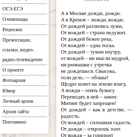
ОГЭ-ЕГЭ
А в Москве дожди, дожди.
Олимпиады
А в Кремле – вожди, вожди.
От дождей разлились лужи,
Рецензии
От вождей – страна недужит.
От дождей бежит река,
Презентации,
От вождей – одна тоска.
ссылки, видео-
От дождей – туман поутру,
от вождей – ни мысли мудрой,
радио-телевидение
ни рюмашки с утречка
О проекте
не дождешься. Свысока,
толи дело, — облака!
Фотоархив
Щедро шлют на землю влагу,
А вожди – опять бумагу
Юмор
Переводят, в ней – закон:
Личный архив
Митинг будет запрещен!
От дождей – как в детстве, —
Архив сайта
радость.
Пентамино
От вождей – сплошная гадость.
От дождя – откроешь зонт.
От вождя – за горизонт