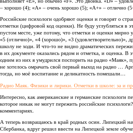
выполняет «E», но обычно «F». Это двойка. «D» – удовле
– хорошо (4); «A» – очень хорошо (5); «A+» – отлично (5
Российские психологи одобряют оценки и говорят о стра
отметки (цифровой код оценки). Не буду углубляться в 
пустом месте, уже потому, что отметки и оценки мирно 
«5 (отлично)», «4 (хорошо)», «3 (удовлетворительно)», д
школу не ходи. И что-то не видно драматических пережи
в их документе оказались рядом и отметка, и оценка. В
одним из них я умудрился поспорить на радио «Маяк», п
не хотелось омрачать свой первый выход на радио … Ар
тогда, но моё воспитание и деликатность помешали…
Радио Маяк. Физики и лирики. Отметки в школе: за и пр
Интересно, как американские и германские психологи п
которое никак не могут пережить российские психологи? 
комментариях.
А теперь возвращаюсь в край родных осин. Липецкий на
Сбербанка, вдруг решил ввести на Липецкой земле обуче