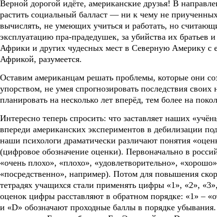
Верной дорогой идёте, американские друзья! В направле
растить социальный балласт — ни к чему не приученных
вычислять, не умеющих учиться и работать, но считающи
эксплуатацию пра-прадедушек, за убийства их братьев и 
Африки и других чудесных мест в Северную Америку с 
Африкой, разумеется.
Оставим американцам решать проблемы, которые они со
упорством, не умея спрогнозировать последствия своих 
планировать на несколько лет вперёд, тем более на поко
Интересно теперь спросить: что заставляет наших «учён
впереди американских экспериментов в дебилизации по
наши психологи драматически различают понятия «оценк
(цифровое обозначение оценки). Первоначально в росси
«очень плохо», «плохо», «удовлетворительно», «хорошо»
«посредственно», например). Потом для повышения скор
тетрадях учащихся стали применять цифры «1», «2», «3»,
оценок цифры расставляют в обратном порядке: «1» – «
и «D» обозначают проходные баллы в порядке убывания.