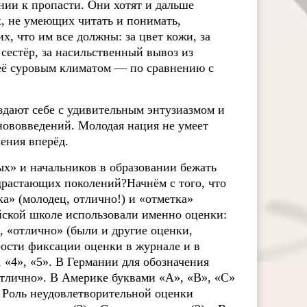
нии к пропасти. Они хотят и дальше
, не умеющих читать и понимать,
х, что им все должны: за цвет кожи, за
сестёр, за насильственный вывоз из
её суровым климатом — по сравнению с
здают себе с удивительным энтузиазмом и
нововведений. Молодая нация не умеет
ления вперёд.
ых» и начальников в образовании бежать
драстающих поколений?Начнём с того, что
а» (молодец, отлично!) и «отметка»
йской школе использовали именно оценки:
, «отлично» (были и другие оценки,
ости фиксации оценки в журнале и в
 «4», «5». В Германии для обозначения
отлично». В Америке буквами «A», «B», «C»
 Роль неудовлетворительной оценки