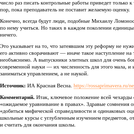
число раз писать контрольные работы приведет только к 
пор, пока преподаватель не поставит желаемую оценку.
Конечно, всегда будут люди, подобные Михаилу Ломоносо
по нему учиться. Но таких в каждом поколении единицы.
ничего.
Это указывает на то, что затеявшим эту реформу не нуж
его активно сворачивают — иначе такое наступление на 
необъяснимо. А выпускники элитных школ для очень бог
современной науки — их численность для этого мала, и 
заниматься управлением, а не наукой.
Источник:
ИА Красная Весна.
https://rossaprimavera.ru/
Комментарий.
Итак, ключевое положение всей чехарды с
«ожидаемое уравнивание в правах». Здравые сомнения о
«добиться мифической справедливости и одинаковых оце
школьные курсы с углубленным изучением предметов, от
и считать для окончания школы.