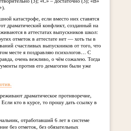
творительно (3); «С» – достаточно (3); «B»
+).
шной катастрофе, если вместо них ставятся
этот драматический конфликт, созданный на
уживаются в аттестатах выпускников школ:
ругих отметок в аттестате нет — хоть ты в
ваний счастливых выпускников от того, что
 этом месте я поздравляю психологов… С
равда, очень вежливо, о чём сожалею. Тогда
гументы против его демагогии были уже
отив.
ереживают драматическое противоречие,
Если кто в курсе, то прошу дать ссылку в
чальник, отработавший 6 лет в системе
ние без отметок, без обязательных