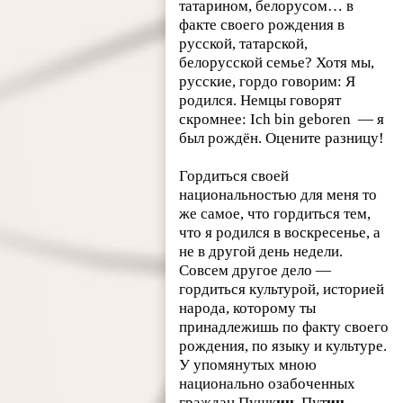
татарином, белорусом… в
факте своего рождения в
русской, татарской,
белорусской семье? Хотя мы,
русские, гордо говорим:
Я
родился
. Немцы говорят
скромнее:
Ich bin geboren
— я
был рождён. Оцените разницу!
Гордиться своей
национальностью для меня то
же самое, что гордиться тем,
что я родился в воскресенье, а
не в другой день недели.
Совсем другое дело —
гордиться культурой, историей
народа, которому ты
принадлежишь по факту своего
рождения, по языку и культуре.
У упомянутых мною
национально озабоченных
граждан Пушк
ин
,
Пут
ин
,… —