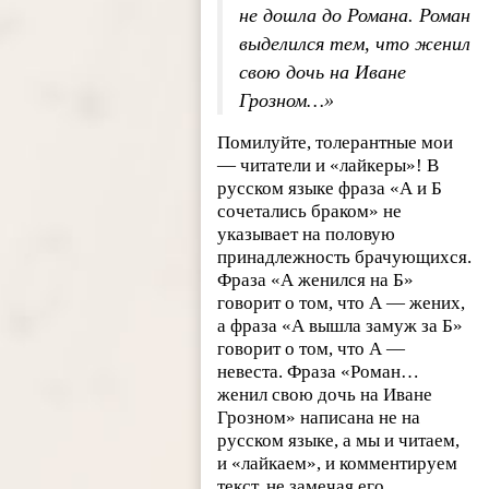
не дошла до Романа. Роман
выделился тем, что женил
свою дочь на Иване
Грозном…»
Помилуйте, толерантные мои
— читатели и «лайкеры»! В
русском языке фраза «А и Б
сочетались браком» не
указывает на половую
принадлежность брачующихся.
Фраза «А женился на Б»
говорит о том, что А — жених,
а фраза «А вышла замуж за Б»
говорит о том, что А —
невеста. Фраза «Роман…
женил свою дочь на Иване
Грозном» написана не на
русском языке, а мы и читаем,
и «лайкаем», и комментируем
текст, не замечая его