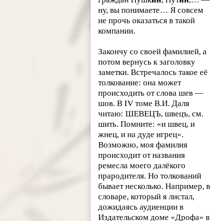
ну, вы понимаете… Я совсем
не прочь оказаться в такой
компании.
Закончу со своей фамилией, а
потом вернусь к заголовку
заметки. Встречалось такое её
толкование: она может
происходить от слова шев —
шов. В IV томе В.И. Даля
читаю:
ШЕВЕЦЪ, швецъ
, см.
шить
. Помните: «и швец, и
жнец, и на дуде игрец».
Возможно, моя фамилия
происходит от названия
ремесла моего далёкого
прародителя. Но толкований
бывает несколько. Например, в
словаре, который я листал,
дожидаясь аудиенции в
Издательском доме «Дрофа» в