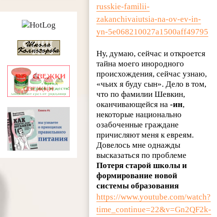
russkie-familii-
zakanchivaiutsia-na-ov-ev-in-
yn-5e068210027a1500aff49795
Ну, думаю, сейчас и откроется
тайна моего инородного
происхождения, сейчас узнаю,
«чьих я буду сын». Дело в том,
что по фамилии Шевкин,
оканчивающейся на
-ин
,
некоторые национально
озабоченные граждане
причисляют меня к евреям.
Довелось мне однажды
высказаться по проблеме
Потеря старой школы и
формирование новой
системы образования
https://www.youtube.com/watch?
time_continue=22&v=Gn2QF2k-