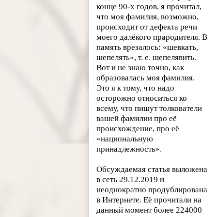
конце 90-х годов, я прочитал,
что моя фамилия, возможно,
происходит от дефекта речи
моего далёкого прародителя. В
память врезалось: «шевкать,
шепелять», т. е. шепелявить.
Вот и не знаю точно, как
образовалась моя фамилия.
Это я к тому, что надо
осторожно относиться ко
всему, что пишут толкователи
вашей фамилии про её
происхождение, про её
«национальную
принадлежность».
Обсуждаемая статья выложена
в сеть 29.12.2019 и
неоднократно продублирована
в Интернете. Её прочитали на
данный момент более 224000