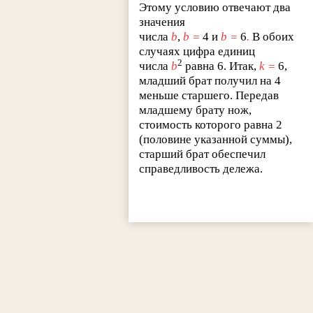
Этому условию отвечают два
значения
числа
b
,
b
=
4 и
b
=
6
.
В обоих
случаях цифра единиц
2
числа
b
равна 6. Итак,
k
=
6,
младший брат получил на 4
меньше старшего. Передав
младшему брату нож,
стоимость которого равна 2
(половине указанной суммы),
старший брат обеспечил
справедливость дележа.