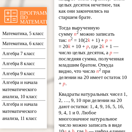
целых десяток нечетное, так
как они закончились на
ПРОГРАММЫ
ПО
старшем брате.
МАТЕМАТИКЕ
Тогда вырученную
2
Математика, 5 класс
сумму
n
можно записать
2
так:
n
= 10(2
k
+ 1) +
p =
Математика, 6 класс
= 20
k
+ 10 +
p
, где 2
k
+ 1 —
число целых десяток, а
p
—
Алгебра 7 класс
последняя сумма, полученная
Алгебра 8 класс
младшим братом. Откуда
2
видно, что число
n
при
Алгебра 9 класс
делении на 20 имеет остаток 10
Алгебра и начала
+
p
.
математического
Квадраты натуральных чисел 1,
анализа, 10 класс
2, …, 9, 10 при делении на 20
Алгебра и начала
дают остатки: 1, 4, 9, 16, 5, 16,
математического
9, 4, 1 и 0. Любое
анализа, 11 класс
многозначное натуральное
число можно записать в виде
10
a
+
b
, где
b
— цифра единиц