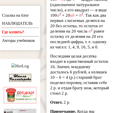
(однозначное натуральное
число), а его квадрат — в виде
2
2
100
a
+ 20
ab
+
b
. Так как два
Ссылка на блог
первых слагаемых делятся на
НАБЛЮДАТЕЛЬ
20 без остатка, то остаток от
2
деления на 20 числа
n
равен
Где купить?
остатку от деления на 20 его
Авторы учебников
последней цифры, т. е. одному
из чисел: 1, 4, 9, 16, 5, и 0.
Последняя целая десятка
входит в единственный остаток
16. Значит, младшему
досталось 6 рублей, а излишек
10 – 6 = 4 (р.) старший брат
поделил поровну, оставив себе
2 р. и отдав брату нож, который
стоил 2 р.
Ответ.
2 р.
Примечание.
Когда мы