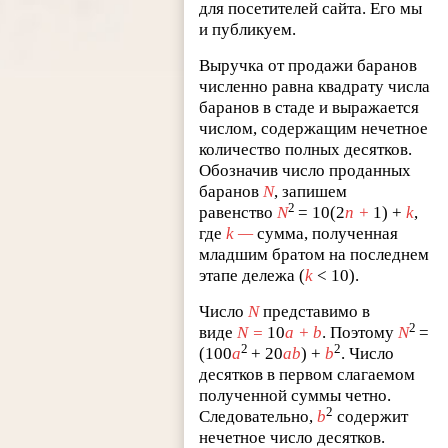
для посетителей сайта. Его мы
и публикуем.
Выручка от продажи баранов
численно равна квадрату числа
баранов в стаде и выражается
числом, содержащим нечетное
количество полных десятков.
Обозначив число проданных
баранов
N
, запишем
2
равенство
N
= 10(2
n
+
1) +
k
,
где
k
—
сумма, полученная
младшим братом на последнем
этапе дележа (
k
< 10).
Число
N
представимо в
2
виде
N
=
10
a
+
b
. Поэтому
N
=
2
2
(100
a
+ 20
ab
) +
b
. Число
десятков в первом слагаемом
полученной суммы четно.
2
Следовательно,
b
содержит
нечетное число десятков.