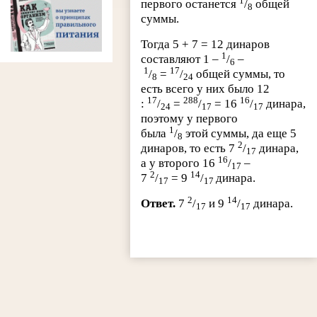
1
первого останется
/
общей
8
суммы.
Тогда 5 + 7 = 12 динаров
1
составляют 1 –
/
–
6
1
17
/
=
/
общей суммы, то
8
24
есть всего у них было 12
17
288
16
:
/
=
/
= 16
/
динара,
24
17
17
поэтому у первого
1
была
/
этой суммы, да еще 5
8
2
динаров, то есть 7
/
динара,
17
16
а у второго 16
/
–
17
2
14
7
/
= 9
/
динара.
17
17
2
14
Ответ.
7
/
и 9
/
динара.
17
17