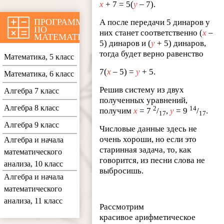
х
+ 7 = 5(
у
– 7).
ПРОГРАММЫ
А после передачи 5 динаров у
ПО
них станет соответственно (
х
–
МАТЕМАТИКЕ
5) динаров и (
у
+ 5) динаров,
тогда будет верно равенство
Математика, 5 класс
7(
х
– 5) =
у
+ 5.
Математика, 6 класс
Решив систему из двух
Алгебра 7 класс
полученных уравнений,
Алгебра 8 класс
2
14
получим
х
= 7
/
,
у
= 9
/
.
17
17
Алгебра 9 класс
Числовые данные здесь не
очень хороши, но если это
Алгебра и начала
старинная задача, то, как
математического
говорится, из песни слова не
анализа, 10 класс
выбросишь.
Алгебра и начала
математического
анализа, 11 класс
Рассмотрим
красивое арифметическое