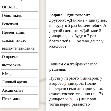
ОГЭ-ЕГЭ
Задача.
Один говорит
Олимпиады
другому: «Дай мне 7 динариев,
Рецензии
и я буду в 5 раз богаче тебя». А
другой говорит: «Дай мне 5
Презентации,
динариев, и я буду в 7 раз
ссылки, видео-
богаче тебя». Сколько денег у
каждого?
радио-телевидение
О проекте
Начнем с алгебраического
Фотоархив
решения.
Юмор
Пусть у первого
х
динаров, у
Личный архив
второго
у
динаров. После
передачи семи динаров у них
Архив сайта
станет соответственно (
х
+ 7)
Пентамино
динаров и (
у
– 7) динаров,
тогда верно равенство