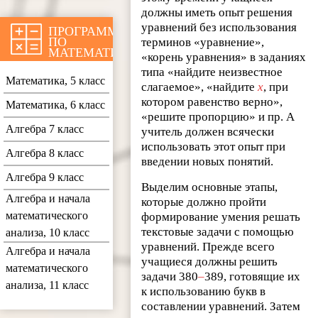
должны иметь опыт решения
уравнений без использования
ПРОГРАММЫ
ПО
терминов «уравнение»,
МАТЕМАТИКЕ
«корень уравнения» в заданиях
типа «найдите неизвестное
Математика, 5 класс
слагаемое», «найдите
x
, при
котором равенство верно»,
Математика, 6 класс
«решите пропорцию» и пр. А
Алгебра 7 класс
учитель должен всячески
использовать этот опыт при
Алгебра 8 класс
введении новых понятий.
Алгебра 9 класс
Выделим основные этапы,
Алгебра и начала
которые должно пройти
математического
формирование умения решать
текстовые задачи с помощью
анализа, 10 класс
уравнений. Прежде всего
Алгебра и начала
учащиеся должны решить
математического
задачи 380
–
389, готовящие их
анализа, 11 класс
к использованию букв в
составлении уравнений. Затем