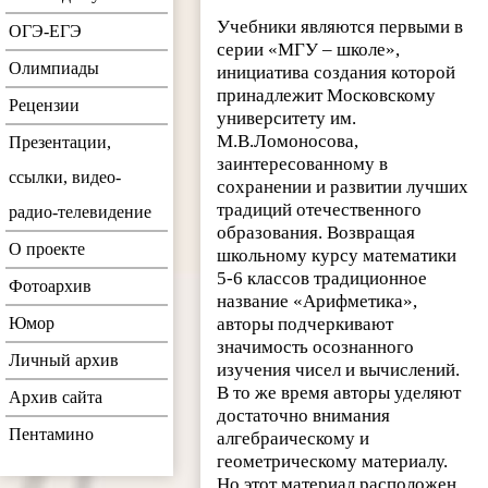
Учебники являются первыми в
ОГЭ-ЕГЭ
серии «МГУ – школе»,
Олимпиады
инициатива создания которой
принадлежит Московскому
Рецензии
университету им.
М.В.Ломоносова,
Презентации,
заинтересованному в
ссылки, видео-
сохранении и развитии лучших
традиций отечественного
радио-телевидение
образования. Возвращая
О проекте
школьному курсу математики
5-6 классов традиционное
Фотоархив
название «Арифметика»,
Юмор
авторы подчеркивают
значимость осознанного
Личный архив
изучения чисел и вычислений.
В то же время авторы уделяют
Архив сайта
достаточно внимания
Пентамино
алгебраическому и
геометрическому материалу.
Но этот материал расположен