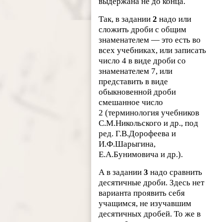
выдержана не до конца.
Так, в задании
2
надо или
сложить дроби с общим
знаменателем — это есть во
всех учебниках, или записать
число 4 в виде дроби со
знаменателем 7, или
представить в виде
обыкновенной дроби
смешанное число
2 (терминология учебников
С.М.Никольского и др., под
ред. Г.В.Дорофеева и
И.Ф.Шарыгина,
Е.А.Бунимовича и др.).
А в задании
3
надо сравнить
десятичные дроби. Здесь нет
варианта проявить себя
учащимся, не изучавшим
десятичных дробей. То же в