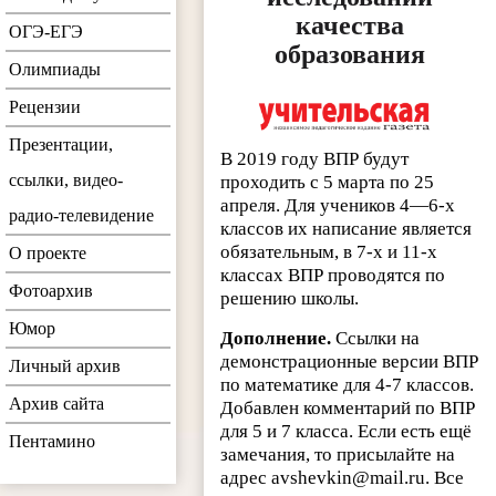
качества
ОГЭ-ЕГЭ
образования
Олимпиады
Рецензии
Презентации,
В 2019 году ВПР будут
ссылки, видео-
проходить с 5 марта по 25
апреля. Для учеников 4—6-х
радио-телевидение
классов их написание является
обязательным, в 7-х и 11-х
О проекте
классах ВПР проводятся по
Фотоархив
решению школы.
Юмор
Дополнение.
Ссылки на
демонстрационные версии ВПР
Личный архив
по математике для 4-7 классов.
Архив сайта
Добавлен комментарий по ВПР
для 5 и 7 класса. Если есть ещё
Пентамино
замечания, то присылайте на
адрес avshevkin@mail.ru. Все