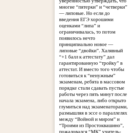
уверенностью утверждать, что
многие “пятерки” и “четверки”
— липовые. Но если до
введения ЕГЭ хорошими
оценками “липа” и
ограничивалась, то потом
появилось нечто
принципиально новое —
липовые “двойки”. Халявный
“+1 балл к аттестату” дал
гарантированную “тройку” в
аттестат. И вместо того чтобы
готовиться к “ненужным”
экзаменам, ребята в массовом
порядке стали сдавать пустые
работы через пять минут после
начала экзамена, либо открыто
глумиться над экзаменаторами,
размышляя в эссе о параллелях
между “Войной и миром” и
“Троими из Простоквашино”,
пожаловался “МК” учитель-