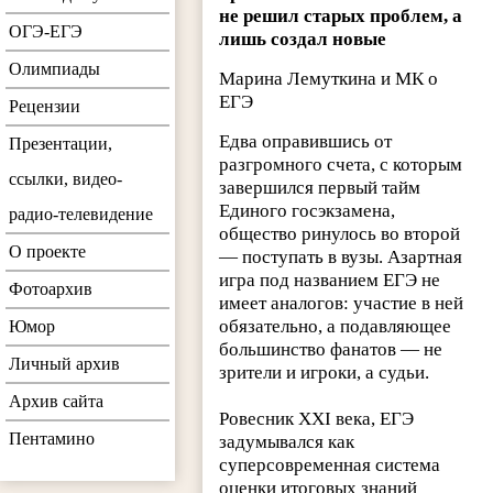
не решил старых проблем, а
ОГЭ-ЕГЭ
лишь создал новые
Олимпиады
Марина Лемуткина и МК о
ЕГЭ
Рецензии
Едва оправившись от
Презентации,
разгромного счета, с которым
ссылки, видео-
завершился первый тайм
Единого госэкзамена,
радио-телевидение
общество ринулось во второй
О проекте
— поступать в вузы. Азартная
игра под названием ЕГЭ не
Фотоархив
имеет аналогов: участие в ней
обязательно, а подавляющее
Юмор
большинство фанатов — не
Личный архив
зрители и игроки, а судьи.
Архив сайта
Ровесник XXI века, ЕГЭ
Пентамино
задумывался как
суперсовременная система
оценки итоговых знаний