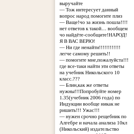
выручайте
— Тож интересует данный
вопрос народ помогите плиз
— Ваще!чо за жизнь пошла!!!!
нет ответов к такой… вообщем
чо найдёте-сообщите!НАРОД!
Я В ВАС ВЕРЮ!
— Ни где ненайти!!!!!!!!!!!!
легче самому решить!!
— помогите мне,пожалуйста!!!
где все-таки найти эти ответы
на учебник Никольского 10
класс.???
— Блин,как же ответы
нужны!!!Попробуйте номер
1.35(учебник 2006 года) по
Индукции вообще никак не
ришить!!! Ужас!!!
— нужен срочно рещебник по
Алгебре и начала анализа 10кл
(Никольский) издательство