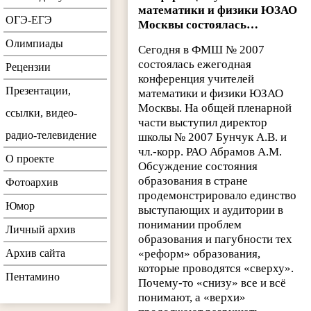
математики и физики ЮЗАО
ОГЭ-ЕГЭ
Москвы состоялась…
Олимпиады
Сегодня в ФМШ № 2007
состоялась ежегодная
Рецензии
конференция учителей
Презентации,
математики и физики ЮЗАО
Москвы. На общей пленарной
ссылки, видео-
части выступил директор
радио-телевидение
школы № 2007 Бунчук А.В. и
чл.-корр. РАО Абрамов А.М.
О проекте
Обсуждение состояния
образования в стране
Фотоархив
продемонстрировало единство
Юмор
выступающих и аудитории в
понимании проблем
Личный архив
образования и пагубности тех
Архив сайта
«реформ» образования,
которые проводятся «сверху».
Пентамино
Почему-то «снизу» все и всё
понимают, а «верхи»