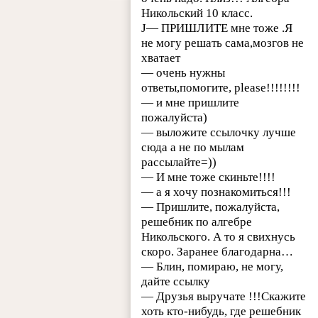
Никольский 10 класс.
J— ПРИШЛИТЕ мне тоже .Я
не могу решать сама,мозгов не
хватает
— очень нужны
ответы,помогите, please!!!!!!!!
— и мне пришлите
пожалуйста)
— выложите ссылочку лучше
сюда а не по мылам
рассылайте=))
— И мне тоже скиньте!!!!
— а я хочу познакомиться!!!
— Пришлите, пожалуйста,
решебник по алгебре
Никольского. А то я свихнусь
скоро. Заранее благодарна…
— Блин, помираю, не могу,
дайте ссылку
— Друзья выручате !!!Скажите
хоть кто-нибудь, где решебник