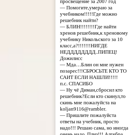
просвещение за 2007 год
— Помогите,умераю за
учебником!!!!!Где можно
решебник найти?
— БЛИН!!!!!!!!Где найти
хренов решебник,к хреновому
учебнику Никольского за 10
класс,а?!!!!!!!НИГДЕ
НЕДДДДДДДД..ПИПЕЦ!
Дожилисс
— Мда…Блин он мне нужен
позарес!!!СБРОСЬТЕ КТО ТО
САИТ ЕСЛИ НАШЛИ!!!!!
п.с. СПАСИБО
— Ну чё Диман,сбросил кто
решебник?Если кто скинул,то
скинь мне пожалуйста на
koljan9116@rambler.
— Пришлите пожалуйста
ответы на учебник, просто
надо!!! Решаю сама, но иногда
очень надо. Плиз!!! Алгебра