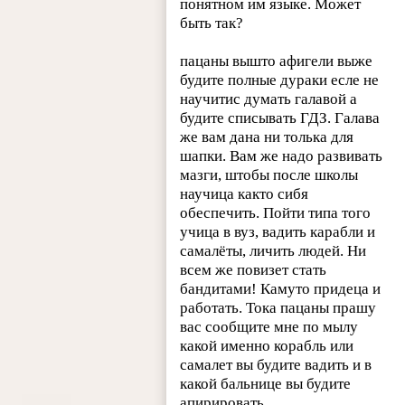
понятном им языке. Может
быть так?
пацаны вышто афигели выже
будите полные дураки есле не
научитис думать галавой а
будите списывать ГДЗ. Галава
же вам дана ни толька для
шапки. Вам же надо развивать
мазги, штобы после школы
научица както сибя
обеспечить. Пойти типа того
учица в вуз, вадить карабли и
самалёты, личить людей. Ни
всем же повизет стать
бандитами! Камуто придеца и
работать. Тока пацаны прашу
вас сообщите мне по мылу
какой именно корабль или
самалет вы будите вадить и в
какой бальнице вы будите
апирировать.