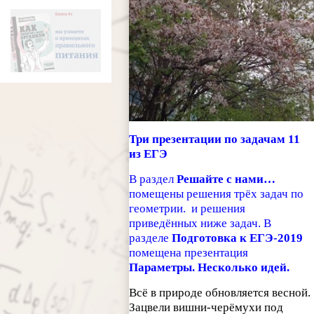
Три презентации по задачам 11
из ЕГЭ
В раздел
Решайте с нами…
помещены решения трёх задач по
геометрии. и решения
приведённых ниже задач. В
разделе
Подготовка к ЕГЭ-2019
помещена презентация
Параметры. Несколько идей.
Всё в природе обновляется весной.
Зацвели вишни-черёмухи под