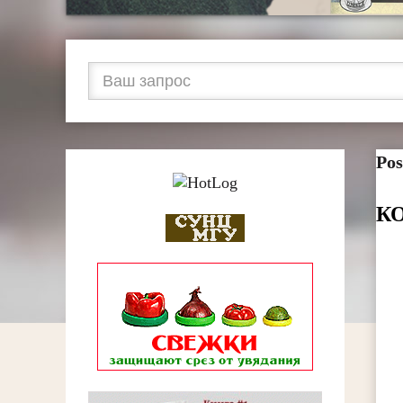
Pos
КО