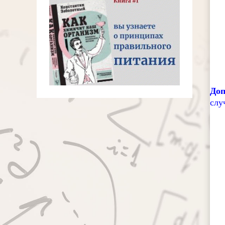
Доп
слу